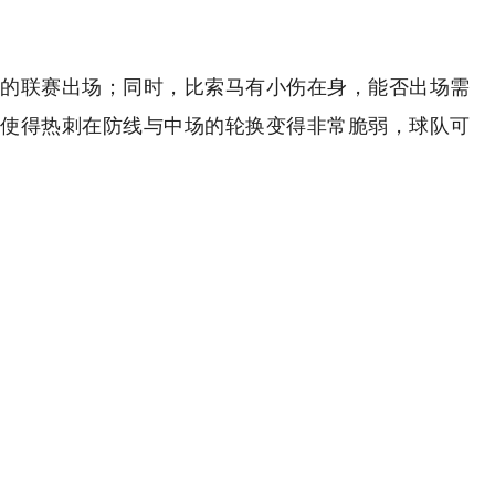
的联赛出场；同时，比索马有小伤在身，能否出场需
使得热刺在防线与中场的轮换变得非常脆弱，球队可