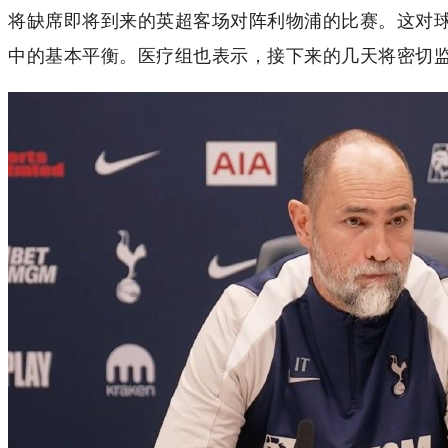
将缺席即将到来的英超客场对阵利物浦的比赛。这对
中的基本平衡。医疗组也表示，接下来的几天将密切