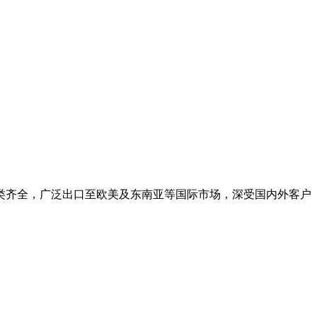
种类齐全，广泛出口至欧美及东南亚等国际市场，深受国内外客户