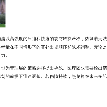
物浦以高强度的压迫和快速的攻防转换著称，热刺若无法
并考量在不同情形下的替补出场顺序和战术調整。无论是
行力。
，也为管理层的策略选择提出挑战。医疗团队需要给出清
规划的前提下迅速调整。若伤情持续，热刺将在未来多轮