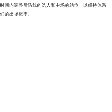
时间内调整后防线的选人和中场的站位，以维持体系
们的出场概率。