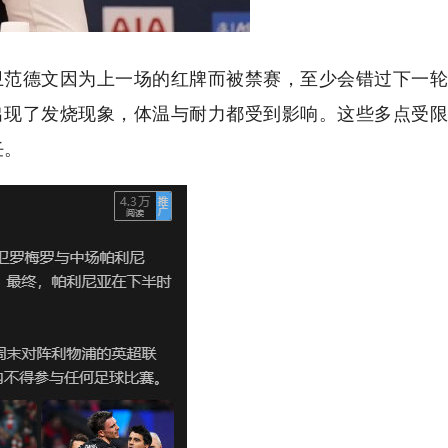
卫范德文因为上一场的红牌而被禁赛，至少会错过下一轮
出现了发烧现象，体温与耐力都受到影响。这些多点受限
任。