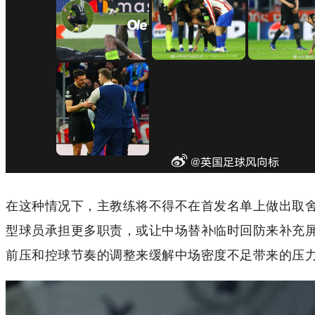
在这种情况下，主教练将不得不在首发名单上做出取
型球员承担更多职责，或让中场替补临时回防来补充
前压和控球节奏的调整来缓解中场密度不足带来的压